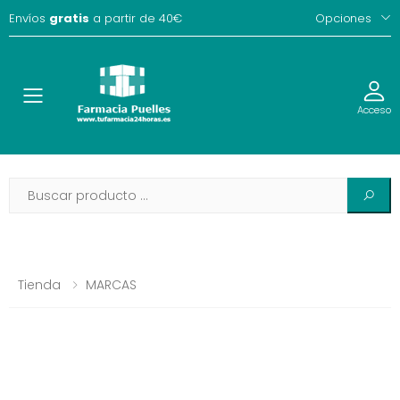
Envíos
gratis
a partir de 40€
Opciones
Toggle
Acceso
Tienda
MARCAS