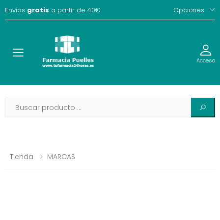
Envíos
gratis
a partir de 40€
Opciones
Toggle
Acceso
Tienda
MARCAS