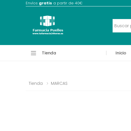
Envíos
gratis
a partir de 40€
Tienda
Inicio
Tienda
MARCAS