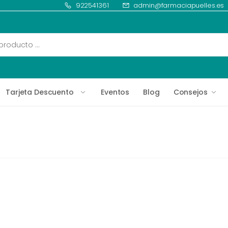
922541361
admin@farmaciapuelles.es
Tarjeta Descuento
Eventos
Blog
Consejos