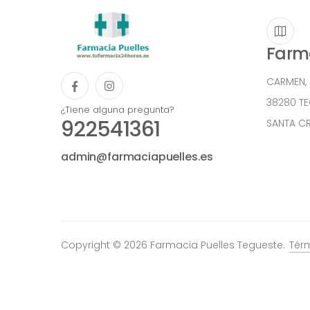
Farma
CARMEN,
38280 T
¿Tiene alguna pregunta?
922541361
SANTA CR
admin@farmaciapuelles.es
Copyright © 2026 Farmacia Puelles Tegueste.
Tér