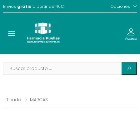
Envíos
gratis
a partir de 40€
Opciones
Toggle
Acceso
Tienda
MARCAS