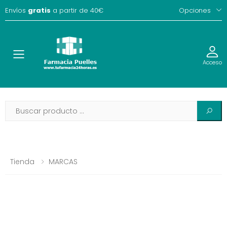
Envíos
gratis
a partir de 40€
Opciones
Toggle
Acceso
Tienda
MARCAS