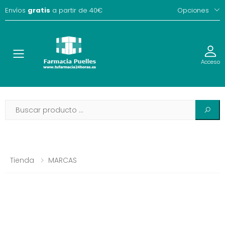
Envíos
gratis
a partir de 40€
Opciones
Toggle
Acceso
Tienda
MARCAS