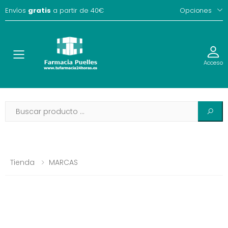
Envíos
gratis
a partir de 40€
Opciones
Toggle
Acceso
Tienda
MARCAS