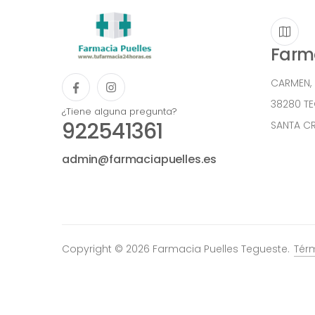
Farma
CARMEN,
38280 T
¿Tiene alguna pregunta?
922541361
SANTA CR
admin@farmaciapuelles.es
Copyright © 2026 Farmacia Puelles Tegueste.
Tér