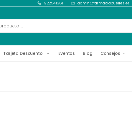
922541361
admin@farmaciapuelles.es
Tarjeta Descuento
Eventos
Blog
Consejos