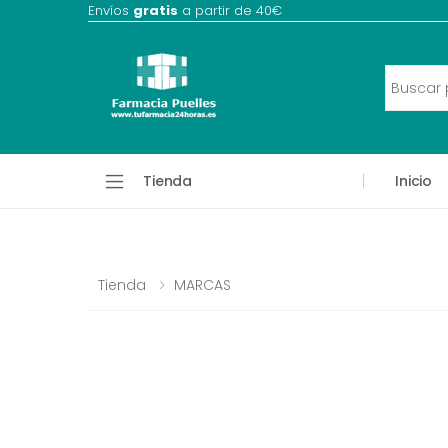
Envíos
gratis
a partir de 40€
Tienda
Inicio
Tienda
MARCAS