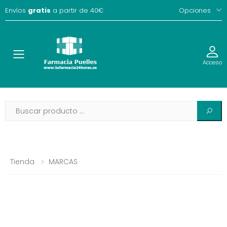
Envíos
gratis
a partir de 40€
Opciones
Toggle
Acceso
Tienda
MARCAS