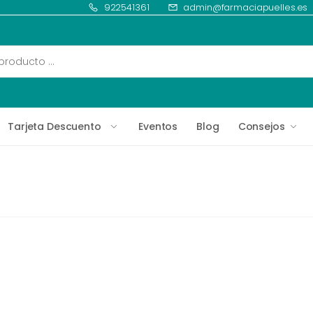
922541361
admin@farmaciapuelles.es
Tarjeta Descuento
Eventos
Blog
Consejos