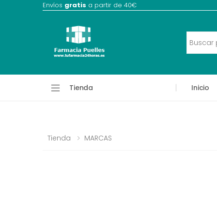
Envíos
gratis
a partir de 40€
Tienda
Inicio
Tienda
MARCAS