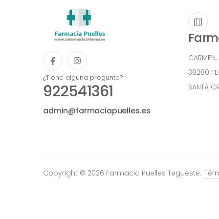
Farma
CARMEN,
38280 T
¿Tiene alguna pregunta?
922541361
SANTA CR
admin@farmaciapuelles.es
Copyright © 2026 Farmacia Puelles Tegueste.
Tér