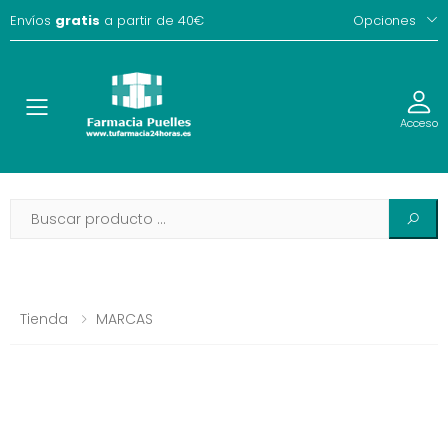
Envíos
gratis
a partir de 40€
Opciones
Toggle
Acceso
Tienda
MARCAS