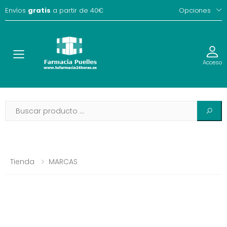
Envíos
gratis
a partir de 40€
Opciones
Toggle
Acceso
Tienda
MARCAS