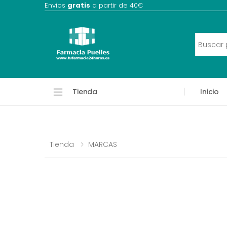
Envíos
gratis
a partir de 40€
Tienda
Inicio
Tienda
MARCAS