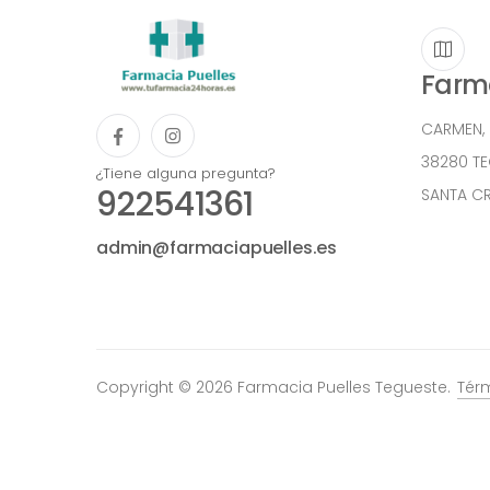
Farma
CARMEN,
38280 T
¿Tiene alguna pregunta?
922541361
SANTA CR
admin@farmaciapuelles.es
Copyright © 2026 Farmacia Puelles Tegueste.
Tér