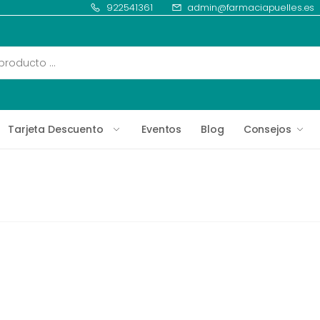
922541361
admin@farmaciapuelles.es
Tarjeta Descuento
Eventos
Blog
Consejos