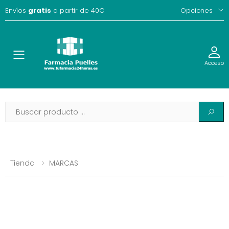
Envíos
gratis
a partir de 40€
Opciones
Toggle
Acceso
Tienda
MARCAS