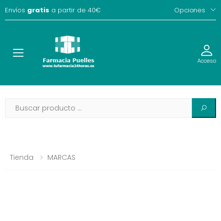
Envíos
gratis
a partir de 40€
Opciones
Toggle
Acceso
Tienda
MARCAS