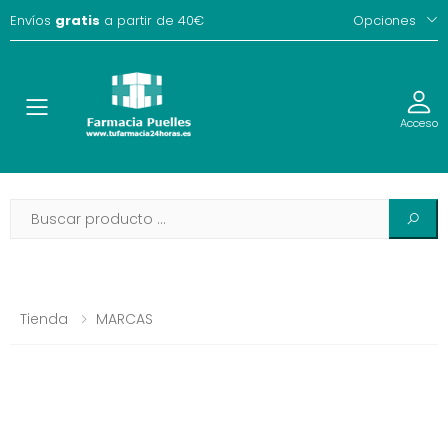
Envíos
gratis
a partir de 40€
Opciones
Toggle
Acceso
Tienda
MARCAS