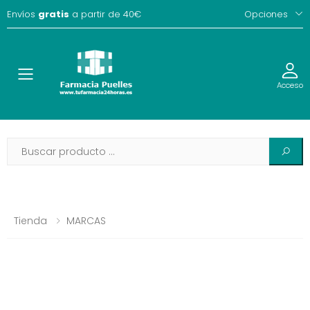
Envíos
gratis
a partir de 40€
Opciones
Toggle
Acceso
Tienda
MARCAS