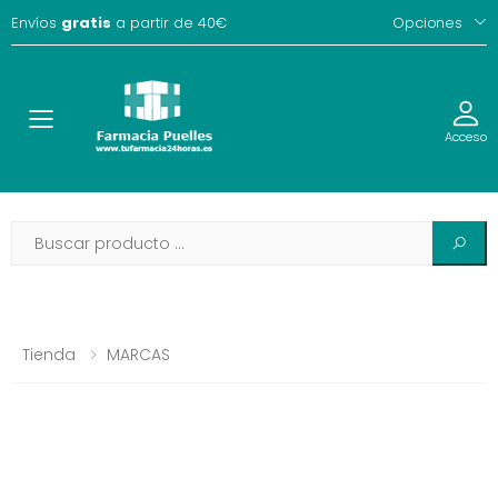
Envíos
gratis
a partir de 40€
Opciones
Toggle
Acceso
Tienda
MARCAS