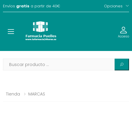
Envíos
gratis
a partir de 40€
Opciones
Toggle
Acceso
Tienda
MARCAS