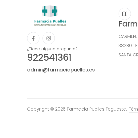
Farma
CARMEN,
38280 T
¿Tiene alguna pregunta?
922541361
SANTA CR
admin@farmaciapuelles.es
Copyright © 2026 Farmacia Puelles Tegueste.
Tér