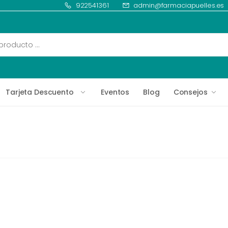
922541361
admin@farmaciapuelles.es
Tarjeta Descuento
Eventos
Blog
Consejos