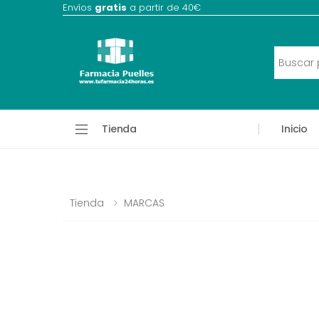
Envíos
gratis
a partir de 40€
Tienda
Inicio
Tienda
MARCAS