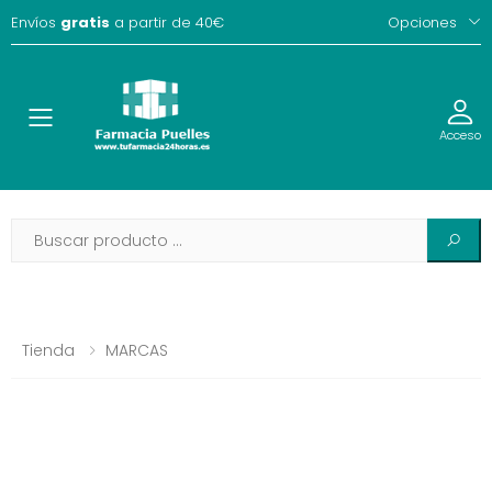
Envíos
gratis
a partir de 40€
Opciones
Toggle
Acceso
Tienda
MARCAS