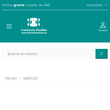
Envíos
gratis
a partir de 40€
Opciones
Toggle
Acceso
Tienda
MARCAS