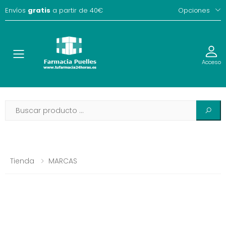
Envíos
gratis
a partir de 40€
Opciones
Toggle
Acceso
Tienda
MARCAS