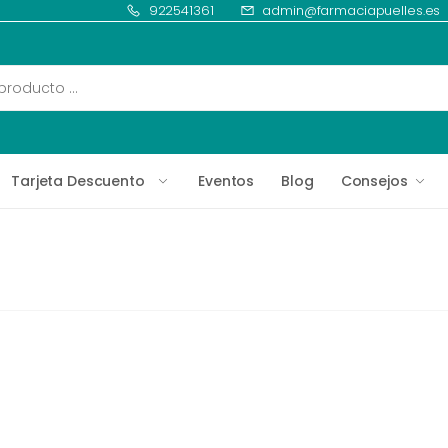
922541361
admin@farmaciapuelles.es
Tarjeta Descuento
Eventos
Blog
Consejos