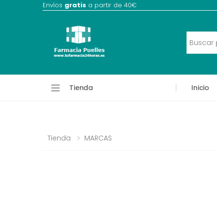
Envíos
gratis
a partir de 40€
Tienda
Inicio
Tienda
MARCAS