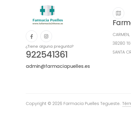
Farma
CARMEN,
38280 T
¿Tiene alguna pregunta?
922541361
SANTA CR
admin@farmaciapuelles.es
Copyright © 2026 Farmacia Puelles Tegueste.
Tér