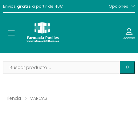
Envíos
gratis
a partir de 40€
Opciones
Toggle
Acceso
Tienda
MARCAS