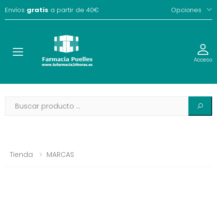
Envíos
gratis
a partir de 40€
Opciones
Toggle
Acceso
Tienda
MARCAS