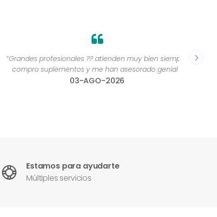
Grandes profesionales ?? atienden muy bien siempre,
“Excelen
compro suplementos y me han asesorado genial ”
una 
03-AGO-2026
con
Estamos para ayudarte
Múltiples servicios