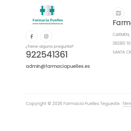
Farma
CARMEN,
38280 T
¿Tiene alguna pregunta?
922541361
SANTA CR
admin@farmaciapuelles.es
Copyright © 2026 Farmacia Puelles Tegueste.
Tér