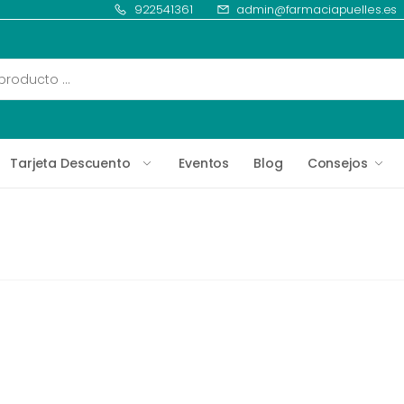
922541361
admin@farmaciapuelles.es
Tarjeta Descuento
Eventos
Blog
Consejos