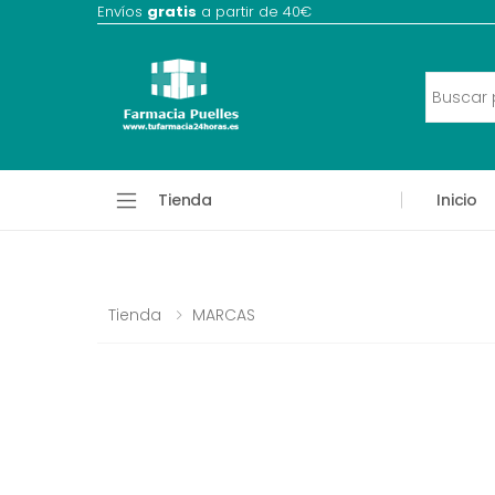
Envíos
gratis
a partir de 40€
Tienda
Inicio
Tienda
MARCAS