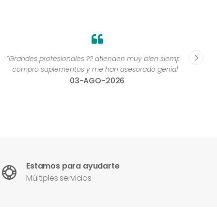
Grandes profesionales ?? atienden muy bien siempre,
“Excelen
compro suplementos y me han asesorado genial ”
una 
03-AGO-2026
con
Estamos para ayudarte
Múltiples servicios