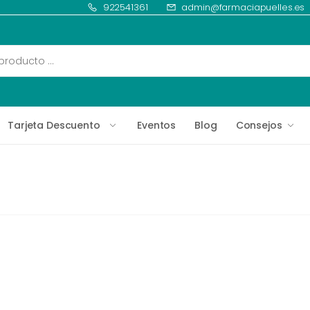
922541361
admin@farmaciapuelles.es
Tarjeta Descuento
Eventos
Blog
Consejos