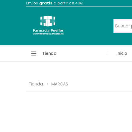
Envíos
gratis
a partir de 40€
Tienda
Inicio
Tienda
MARCAS