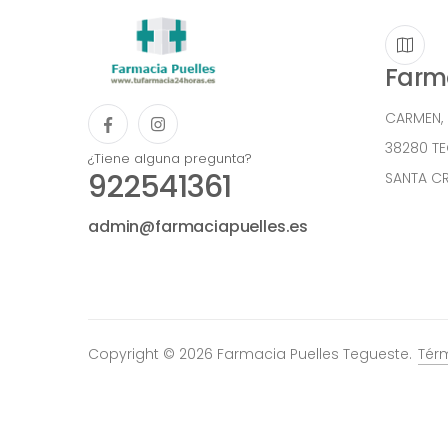
Farma
CARMEN,
38280 T
¿Tiene alguna pregunta?
922541361
SANTA CR
admin@farmaciapuelles.es
Copyright © 2026 Farmacia Puelles Tegueste.
Tér