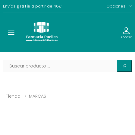
Envíos
gratis
a partir de 40€
Opciones
Toggle
Acceso
Tienda
MARCAS