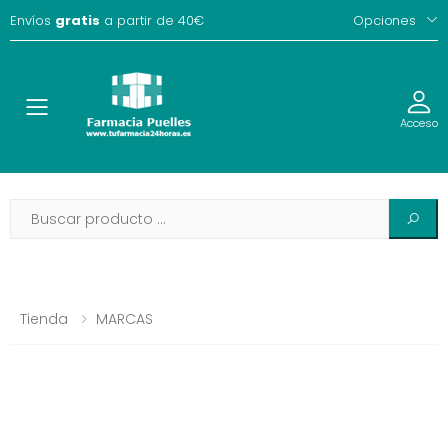
Envíos
gratis
a partir de 40€
Opciones
Toggle
Acceso
Tienda
MARCAS