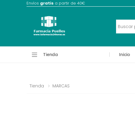
Envíos
gratis
a partir de 40€
Tienda
Inicio
Tienda
MARCAS