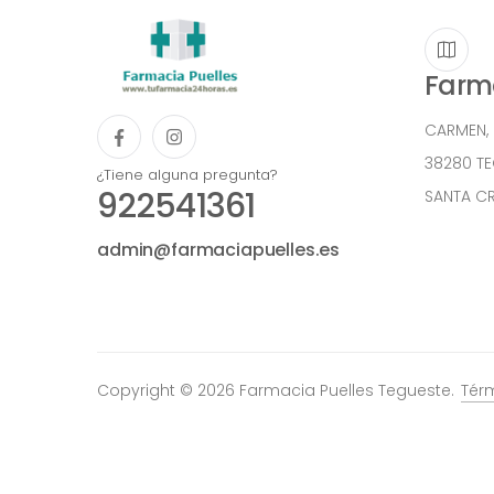
Farma
CARMEN,
38280 T
¿Tiene alguna pregunta?
922541361
SANTA CR
admin@farmaciapuelles.es
Copyright © 2026 Farmacia Puelles Tegueste.
Tér