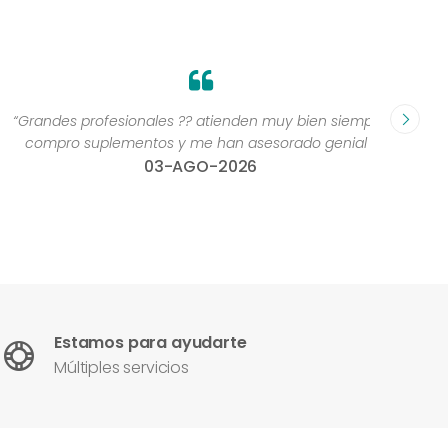
Grandes profesionales ?? atienden muy bien siempre,
“Excelen
compro suplementos y me han asesorado genial ”
una 
03-AGO-2026
con
Estamos para ayudarte
Múltiples servicios