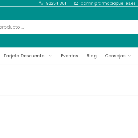
922541361
admin@farmaciapuelles.es
Tarjeta Descuento
Eventos
Blog
Consejos