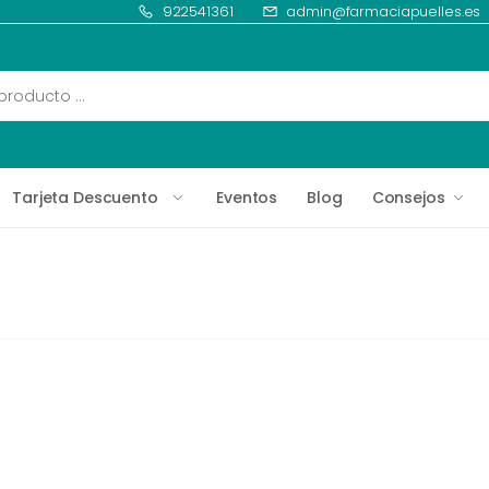
922541361
admin@farmaciapuelles.es
Tarjeta Descuento
Eventos
Blog
Consejos