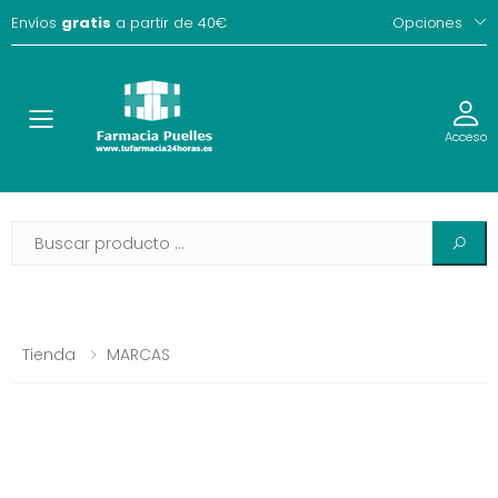
Envíos
gratis
a partir de 40€
Opciones
Toggle
Acceso
Tienda
MARCAS