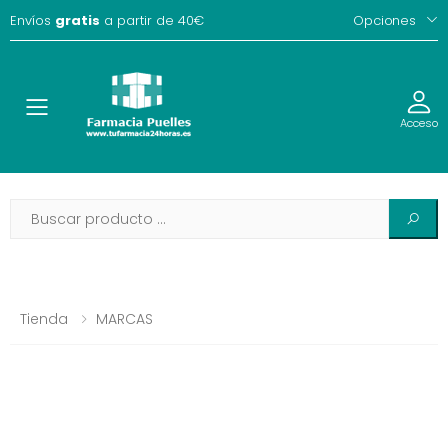
Envíos
gratis
a partir de 40€
Opciones
Toggle
Acceso
Tienda
MARCAS