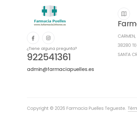
Farma
CARMEN,
38280 T
¿Tiene alguna pregunta?
922541361
SANTA CR
admin@farmaciapuelles.es
Copyright © 2026 Farmacia Puelles Tegueste.
Tér