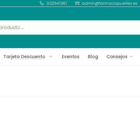
922541361
admin@farmaciapuelles.es
Tarjeta Descuento
Eventos
Blog
Consejos