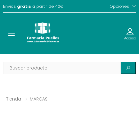
Envíos
gratis
a partir de 40€
Opciones
Toggle
Acceso
Tienda
MARCAS