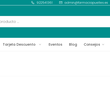
922541361
admin@farmaciapuelles.es
Tarjeta Descuento
Eventos
Blog
Consejos