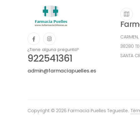
Farma
CARMEN,
38280 T
¿Tiene alguna pregunta?
922541361
SANTA CR
admin@farmaciapuelles.es
Copyright © 2026 Farmacia Puelles Tegueste.
Tér