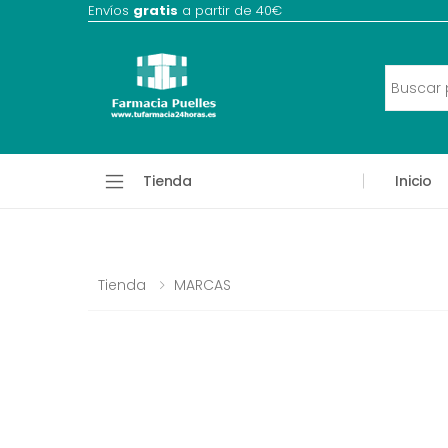
Envíos
gratis
a partir de 40€
Tienda
Inicio
Tienda
MARCAS