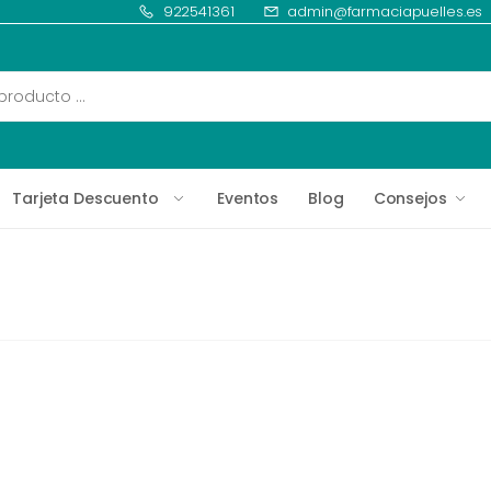
922541361
admin@farmaciapuelles.es
Tarjeta Descuento
Eventos
Blog
Consejos