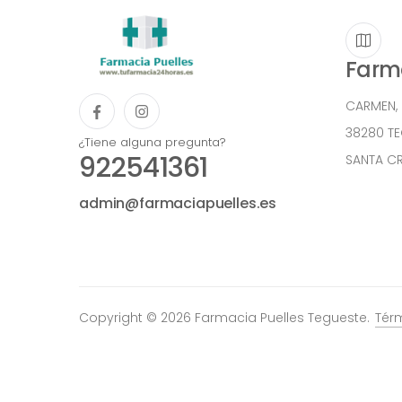
Farma
CARMEN,
38280 T
¿Tiene alguna pregunta?
922541361
SANTA CR
admin@farmaciapuelles.es
Copyright © 2026 Farmacia Puelles Tegueste.
Tér