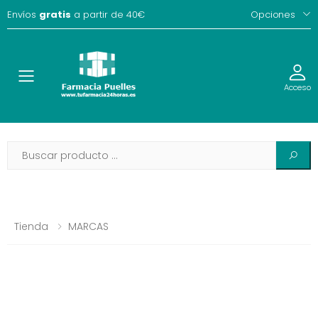
Envíos
gratis
a partir de 40€
Opciones
Toggle
Acceso
Tienda
MARCAS