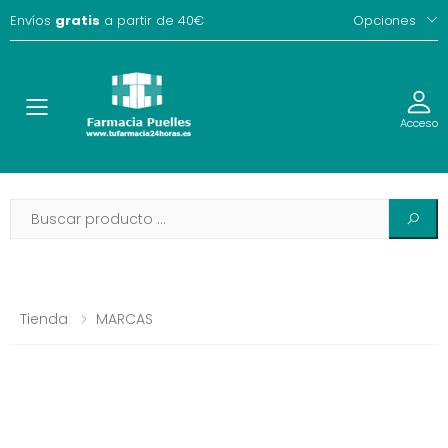
Envíos
gratis
a partir de 40€
Opciones
Toggle
Acceso
Tienda
MARCAS