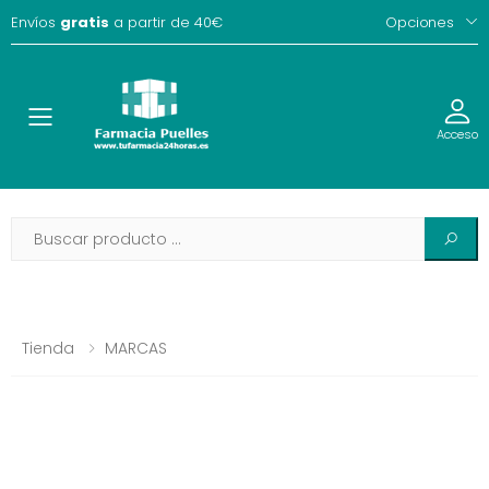
Envíos
gratis
a partir de 40€
Opciones
Toggle
Acceso
Tienda
MARCAS