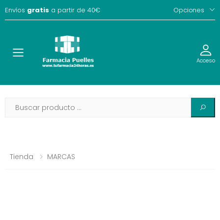
Envíos
gratis
a partir de 40€
Opciones
Toggle
Acceso
Tienda
MARCAS