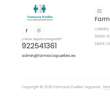
Farma
CARMEN,
38280 T
¿Tiene alguna pregunta?
922541361
SANTA CR
admin@farmaciapuelles.es
Copyright © 2026 Farmacia Puelles Tegueste.
Tér