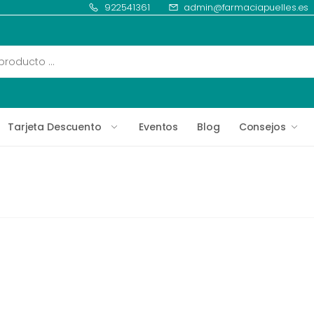
922541361
admin@farmaciapuelles.es
Tarjeta Descuento
Eventos
Blog
Consejos