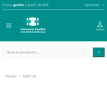
Envíos
gratis
a partir de 40€
Opciones
Toggle
Acceso
Tienda
MARCAS