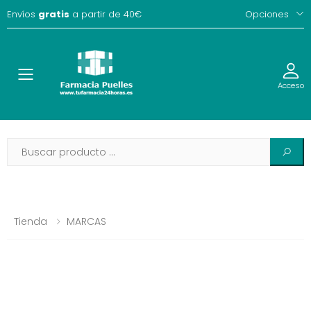
Envíos
gratis
a partir de 40€
Opciones
Toggle
Acceso
Tienda
MARCAS