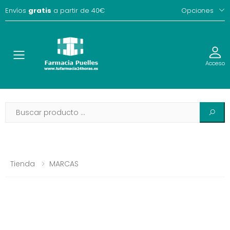
Envíos
gratis
a partir de 40€
Opciones
Toggle
Acceso
Tienda
MARCAS