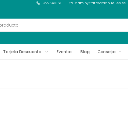
922541361
admin@farmaciapuelles.es
Tarjeta Descuento
Eventos
Blog
Consejos