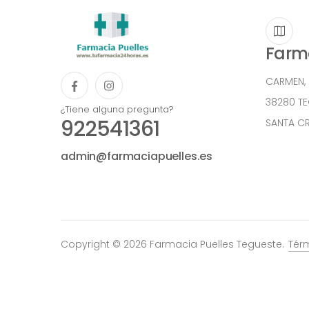
Farma
CARMEN,
38280 T
¿Tiene alguna pregunta?
922541361
SANTA CR
admin@farmaciapuelles.es
Copyright © 2026 Farmacia Puelles Tegueste.
Tér