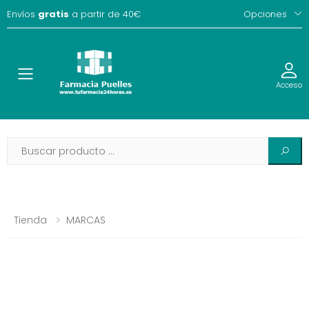
Envíos
gratis
a partir de 40€
Opciones
Toggle
Acceso
Tienda
MARCAS