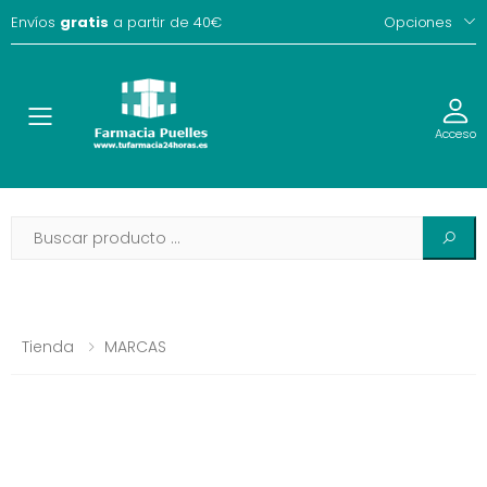
Envíos
gratis
a partir de 40€
Opciones
Toggle
Acceso
Tienda
MARCAS