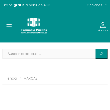
Envíos
gratis
a partir de 40€
Opciones
Toggle
Acceso
Tienda
MARCAS